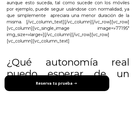
aunque esto suceda, tal como sucede con los móviles
por ejemplo, puede seguir usándose con normalidad, ya
que simplemente apreciara una menor duración de la
misma.
[/vc_column_text][/vc_column][/vc_row][vc_row]
[vc_column][vc_single_image image=»77195″
img_size=»large»][/vc_column][/vc_row][vc_row]
[vc_column][vc_column_text]
¿Qué autonomía real
puedo esperar de un
ciclomotor eléctrico?
Reserva tu prueba ➝
La
autonomía
, es seguramente uno de los puntos más
importantes a la hora de elegir un vehículo eléctrico, pero
es también
una de las informaciones más engañosas
proporcionadas por los fabricantes y marcas.
Es importante tener en cuenta que hay muchas variables