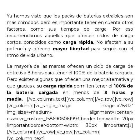
Ya hemos visto que los packs de baterías extraíbles son
más cómodos, pero es importante tener en cuenta otros
factores, como sus tiempos de carga. Por eso
recomendamos aquellos que ofrecen ciclos de carga
cortos, conocidos como
carga rápida
. No afectan a su
potencia y ofrecen
mayor libertad
para seguir con el
ritmo de vida urbano.
La mayoría de las marcas ofrecen un ciclo de carga de
entre 6 a 8 horas para tener el 100% de la batería cargada.
Pero existen algunas que ofrecen una mejor alternativa y
que gracias a su
carga rápida
permiten tener el
100% de
la batería cargada
en menos de
3 horas y
media.
[/vc_column_text][/vc_column][/vc_row][vc_row]
[vc_column][vc_single_image image=»76312″
img_size=»medium» alignment=»center»
css=».vc_custom_1586906061993{border-top-width: 20px
!important;border-bottom-width: 30px !important;}»]
[/vc_column][/vc_row][vc_row][vc_column]
[vc_column_text]