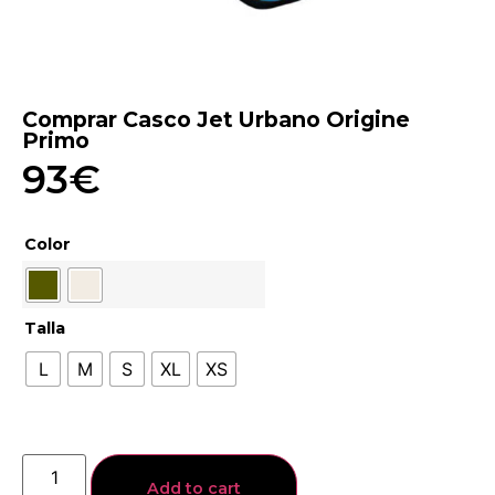
Comprar Casco Jet Urbano Origine
Primo
93
€
Color
Talla
L
M
S
XL
XS
Add to cart