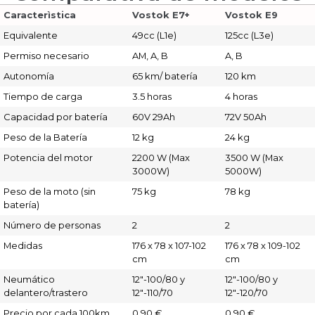
Caracterìstica
Vostok E7+
Vostok E9
Equivalente
49cc (L1e)
125cc (L3e)
Permiso necesario
AM, A, B
A, B
Autonomía
65 km/ batería
120 km
Tiempo de carga
3.5 horas
4 horas
Capacidad por batería
60V 29Ah
72V 50Ah
Peso de la Batería
12 kg
24 kg
Potencia del motor
2200 W (Max
3500 W (Max
3000W)
5000W)
Peso de la moto (sin
75 kg
78 kg
batería)
Número de personas
2
2
Medidas
176 x 78 x 107-102
176 x 78 x 109-102
cm
cm
Neumático
12″-100/80 y
12″-100/80 y
delantero/trastero
12″-110/70
12″-120/70
Precio por cada 100km
0,90 €
0,90 €