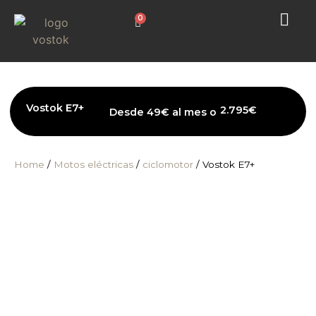
0
Vostok E7+
2.795
€
Desde 49€ al mes o
Home
/
Motos eléctricas
/
ciclomotor
/ Vostok E7+