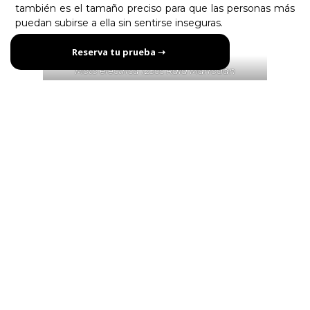
también es el tamaño preciso para que las personas más
puedan subirse a ella sin sentirse inseguras.
Reserva tu prueba ➝
Moto electrica 125cc Rafa Marrodan
Ecológica, íntegramente
pensada en el medio
ambiente
Vostok se adueña del concepto de minimalismo y
potencia todos sus beneficios para
crear una moto
eléctrica pensada ecológicamente desde su diseño
hasta su uso diario.
La Vostok E9 reduce al máximo los materiales plásticos y
huecos que cumplen únicamente una función estética,
ya que, por un lado, son materiales difíciles de reciclar,