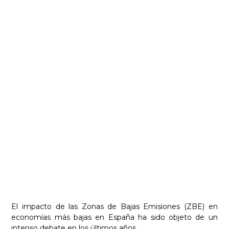
Los 4 terribles impactos
de las Zonas de Bajas
Emisiones en economías
más bajas en España
Equipo Vostok
marzo 23, 2023
El impacto de las Zonas de Bajas Emisiones (ZBE) en
economías más bajas en España ha sido objeto de un
intenso debate en los últimos años.