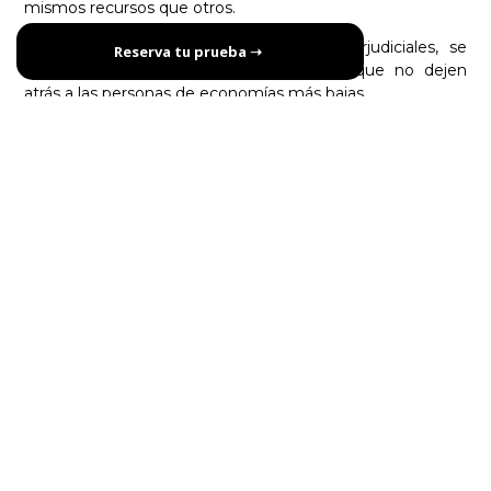
mismos recursos que otros.
Para mitigar estos posibles impactos perjudiciales, se
Reserva tu prueba ➝
deben implementar soluciones políticas que no dejen
atrás a las personas de economías más bajas.
Ampliar la red del transporte público y ofrecer ayudas para
adquirir vehículos eficientes y menos contaminantes
pueden ser medidas. Facilitar préstamos o subvencionar
compras de vehículos eléctricos e híbridos, tanto como
ofrecer programas de intercambio de vehículos antiguos
por vehículos nuevos que cumplan con los estándares de
emisiones podrían ser otras.
Considerando que las personas de menores ingresos a
menudo viven en áreas urbanas con altos niveles de
contaminación, es esencial que las políticas se enfoquen
en estas áreas específicas porque sus vecinos padecen
de los efectos negativos de la mala calidad del aire. Por lo
tanto, ya cuentan con dos desventajas.
Las implementaciones políticas adecuadas alrededor de
las ZBE así mismo dan posibilidad de que se realicen de