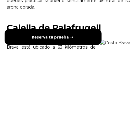
puedes practicar snorkel o sencillamente disfrutar de su
arena dorada.
Calella de Palafrugell
Reserva tu prueba ➝
El segundo destino de la ruta por la Costa
Brava está ubicado a 63 kilómetros de
Blanes. Este municipio es considerado uno de los pueblos
más bonitos de Catalunya. Visitar su casco histórico de
casitas blancas y flores de colores es sin duda uno de los
mejores planes para visitar este pequeño pueblo. El
Camino de Ronda es un recorrido de 1.5 kilómetros que
podrás hacer en menos de treinta minutos disfrutando de
la rocosa costa que da al mediterráneo.
Begur
Siguiendo la ruta, a 11 kilómetros hacia el norte, se
encuentra esta pequeña localidad que te sorprenderá con