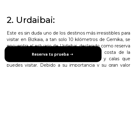
2. Urdaibai:
Este es sin duda uno de los destinos más irresistibles para
visitar en Bizkaia, a tan solo 10 kilómetros de Gernika, se
encuentra el estuario de Urdaibai, declarado como reserva
de la biosfera por la Unesco en 1984. La costa de la
Reserva tu prueba ➝
reserva de Urdaibai cuenta con 12 playas y calas que
puedes visitar. Debido a su importancia y su gran valor
ecológico, la mejor manera de hacerlo es cuidando la
naturaleza y el medio ambiente, tu Vostok E9, será tu
mejor aliado en esta aventura, ya que te permitirá
conocer a fondo la reserva, preservando en todo
momento el entorno natural del estuario.
3. Bermeo
Desde la reserva de Urdaibai deberás 5,8 kilómetros para