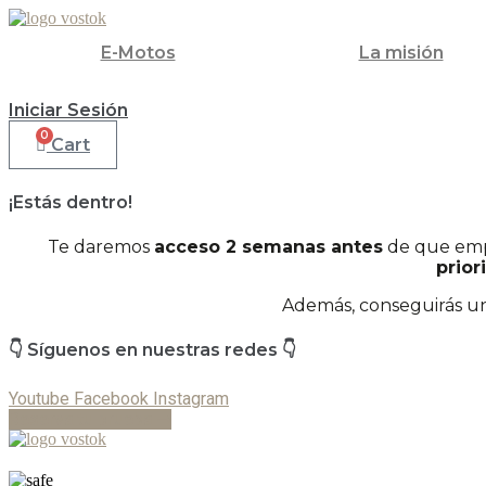
Ir
al
E-Motos
La misión
contenido
Iniciar Sesión
0
Cart
¡Estás dentro!
Te daremos
acceso 2 semanas antes
de que empi
prior
Además, conseguirás un
👇 Síguenos en nuestras redes 👇
Youtube
Facebook
Instagram
Reserva tu prueba ➝