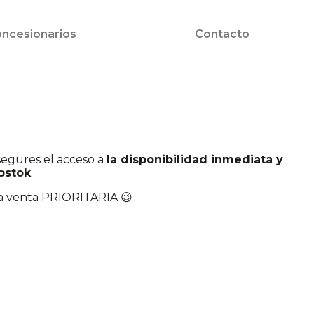
ncesionarios
Contacto
segures el acceso a
la disponibilidad inmediata y
Vostok
.
la venta PRIORITARIA 😉