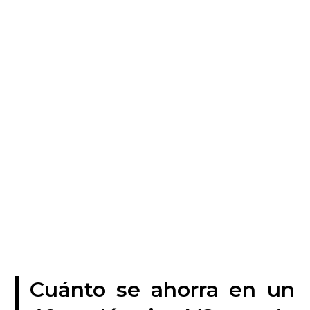
Comparativa de ahorro:
Ciclomotor eléctrico vs
ciclomotor de gasolina
Equipo Vostok
julio 12, 2023
Cuánto se ahorra en un