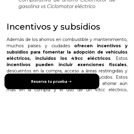
gasolina vs Ciclomotor eléctrico
Incentivos y subsidios
Además de los ahorros en combustible y mantenimiento,
muchos países y ciudades
ofrecen incentivos y
subsidios para fomentar la adopción de vehículos
eléctricos, incluidos los 49cc eléctricos
. Estos
incentivos pueden incluir exenciones fiscales
,
descuentos en la compra, acceso a áreas restringidas y
estacionamiento gratuito o a precios reducidos. Estos
Reserva tu prueba ➝
beneficios adicionales pueden ayudarte a ahorrar aún
más en la compra y el uso de un 49cc eléctrico,
mejorando aún más la economía general del vehículo.
Beneficios de un 49cc Eléctrico frente a
uno de Gasolina