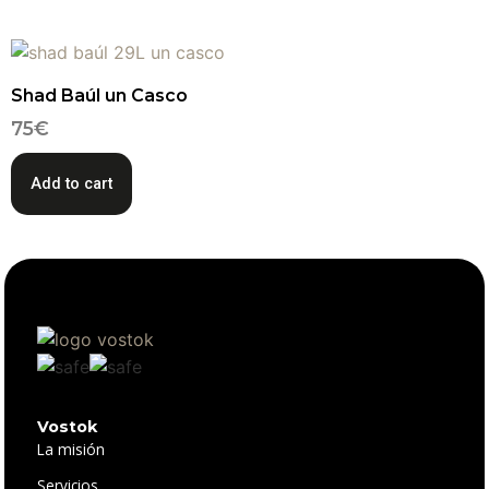
Shad Baúl un Casco
75
€
Add to cart
Vostok
La misión
Servicios