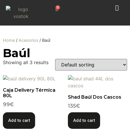
0
Home
/
Acesorios
/ Baúl
Baúl
Showing all 3 results
Caja Delivery Térmica
80L
Shad Baúl Dos Cascos
99
€
135
€
Add to cart
Add to cart