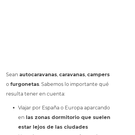
Cómo tú nosotr@s
también somos amantes
de las aventuras y la
libertad
Sean
autocaravanas
,
caravanas
,
campers
o
furgonetas
. Sabemos lo importante qué
resulta tener en cuenta:
Viajar por España o Europa aparcando
en
las zonas dormitorio que suelen
estar lejos de las ciudades